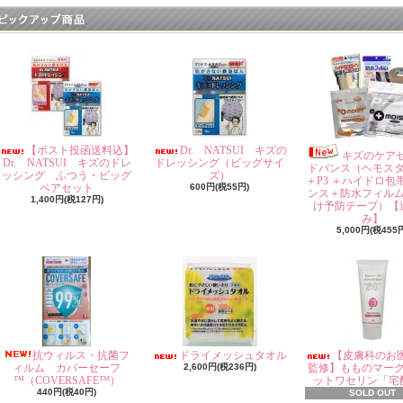
【ポスト投函送料込】
Dr. NATSUI キズの
キズのケア
Dr. NATSUI キズのドレ
ドレッシング（ビッグサイ
ドバンス（ヘモス
ッシング ふつう・ビッグ
ズ）
＋P3 ＋ハイドロ包
ペアセット
600円(税55円)
ンス＋防水フィル
1,400円(税127円)
け予防テープ）【
み】
5,000円(税455
抗ウィルス・抗菌フ
ドライメッシュタオル
【皮膚科のお
ィルム カバーセーフ
2,600円(税236円)
監修】もものマー
™（COVERSAFE™）
ットワセリン「宅
440円(税40円)
SOLD OUT