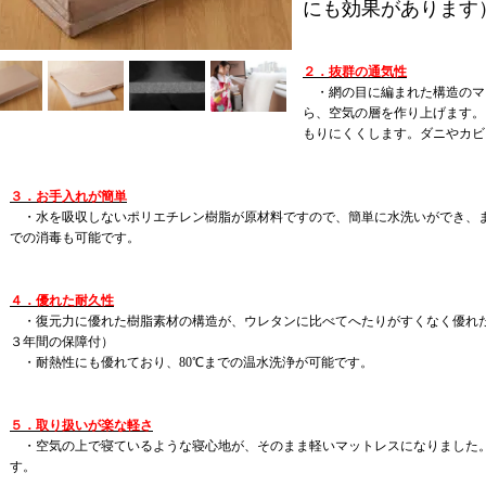
にも効果があります
２．抜群の通気性
・網の目に編まれた構造のマ
ら、空気の層を作り上げます。
もりにくくします。ダニやカビ
３．お手入れが簡単
・水を吸収しないポリエチレン樹脂が原材料ですので、簡単に水洗いができ、
での消毒も可能です。
４．優れた耐久性
・復元力に優れた樹脂素材の構造が、ウレタンに比べてへたりがすくなく優れ
３年間の保障付）
・耐熱性にも優れており、80℃までの温水洗浄が可能です。
５．取り扱いが楽な軽さ
・空気の上で寝ているような寝心地が、そのまま軽いマットレスになりました
す。