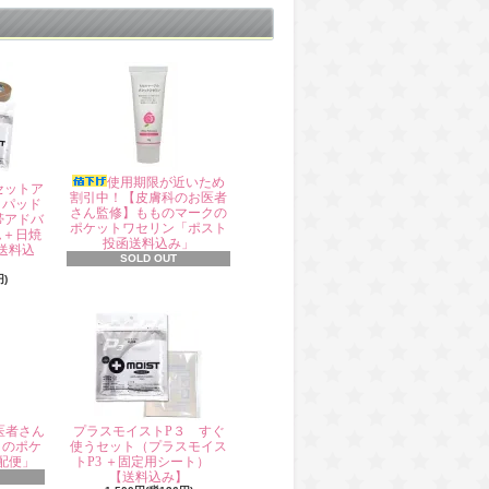
使用期限が近いため
セットア
割引中！【皮膚科のお医者
タパッド
さん監修】もものマークの
帯アドバ
ポケットワセリン「ポスト
ム＋日焼
投函送料込み」
送料込
SOLD OUT
円)
医者さん
プラスモイストP３ すぐ
クのポケ
使うセット（プラスモイス
配便」
トP3 ＋固定用シート）
【送料込み】