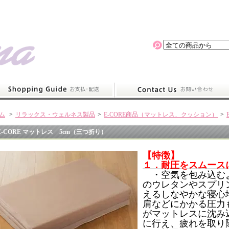
ム
>
リラックス・ウェルネス製品
>
E-CORE商品（マットレス、クッション）
>
E-CORE マットレス 5cm（三つ折り）
【特徴】
１．耐圧をスムース
・空気を包み込む
のウレタンやスプリ
えるしなやかな寝心
肩などにかかる圧力
がマットレスに沈み
に行え、疲れを取り