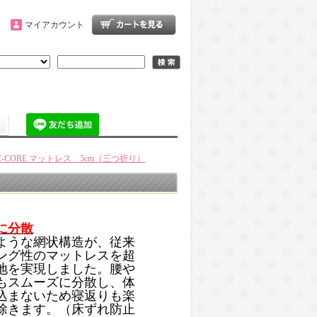
マイアカウント
E-CORE マットレス 5cm（三つ折り）
に分散
ような網状構造が、従来
ング性のマットレスを超
地を実現しました。腰や
もスムーズに分散し、体
込まないため寝返りも楽
除きます。（床ずれ防止