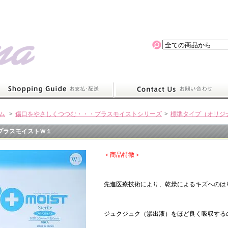
ム
>
傷口をやさしくつつむ・・・プラスモイストシリーズ
>
標準タイプ（オリジ
プラスモイストＷ１
＜商品特徴＞
先進医療技術により、乾燥によるキズへのは
ジュクジュク（滲出液）をほど良く吸収する