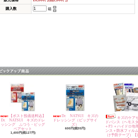
販売価格
28,600円(税2,600円)
購入数
箱
【ポスト投函送料込】
Dr. NATSUI キズの
キズのケア
Dr. NATSUI キズのドレ
ドレッシング（ビッグサイ
ドバンス（ヘモス
ッシング ふつう・ビッグ
ズ）
＋P3 ＋ハイドロ包
ペアセット
600円(税55円)
ンス＋防水フィル
1,400円(税127円)
け予防テープ）【