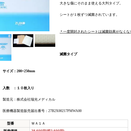
大きな傷にそのまま使える大判タイプ。
シートが１枚ずつ滅菌されています。
＊一度開封されたシートは滅菌効果がなくな
滅菌タイプ
サイズ：200×250mm
入数 ：１０枚入り
製造元：株式会社瑞光メディカル
医療機器製造販売届出番号：27B2X00217PMWA00
型番
ＷＡ１Ａ