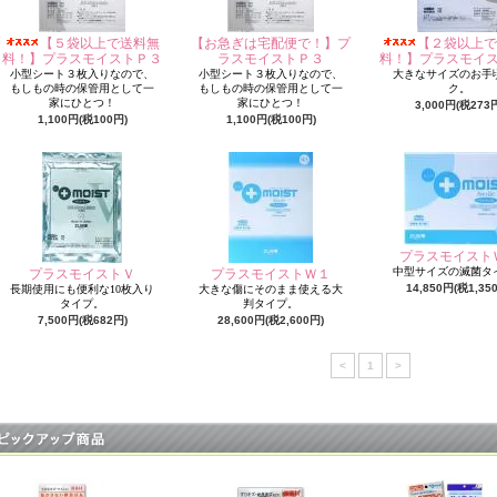
【５袋以上で送料無
【お急ぎは宅配便で！】プ
【２袋以上で
料！】プラスモイストＰ３
ラスモイストＰ３
料！】プラスモイ
小型シート３枚入りなので、
小型シート３枚入りなので、
大きなサイズのお手
もしもの時の保管用として一
もしもの時の保管用として一
ク。
家にひとつ！
家にひとつ！
3,000円(税273
1,100円(税100円)
1,100円(税100円)
プラスモイスト
中型サイズの滅菌タ
プラスモイストＶ
プラスモイストＷ１
14,850円(税1,35
長期使用にも便利な10枚入り
大きな傷にそのまま使える大
タイプ。
判タイプ。
7,500円(税682円)
28,600円(税2,600円)
<
1
>