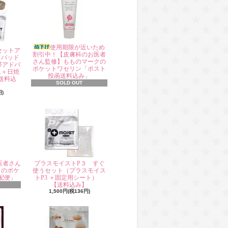
使用期限が近いため
セットア
割引中！【皮膚科のお医者
タパッド
さん監修】もものマークの
帯アドバ
ポケットワセリン「ポスト
ム＋日焼
投函送料込み」
送料込
SOLD OUT
円)
医者さん
プラスモイストP３ すぐ
クのポケ
使うセット（プラスモイス
配便」
トP3 ＋固定用シート）
【送料込み】
1,500円(税136円)