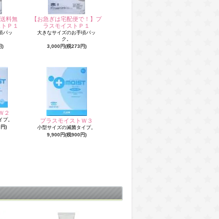
送料無
【お急ぎは宅配便で！】プ
ストＰ１
ラスモイストＰ１
頃パッ
大きなサイズのお手頃パッ
ク。
円)
3,000円(税273円)
Ｗ２
イプ。
プラスモイストＷ３
0円)
小型サイズの滅菌タイプ。
9,900円(税900円)