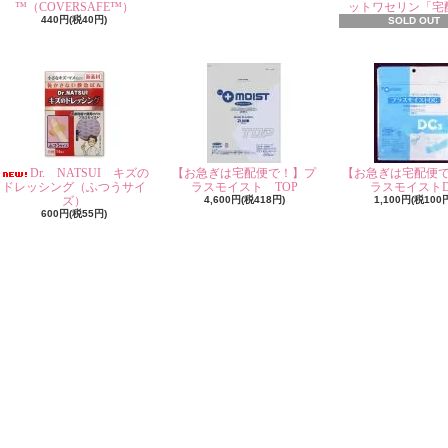
™（COVERSAFE™）
ットワセリン「宅
440円(税40円)
SOLD OUT
Dr. NATSUI キズの
【お急ぎは宅配便で！】プ
【お急ぎは宅配便
ドレッシング（ふつうサイ
ラスモイスト TOP
ラスモイストD
ズ）
4,600円(税418円)
1,100円(税100
600円(税55円)