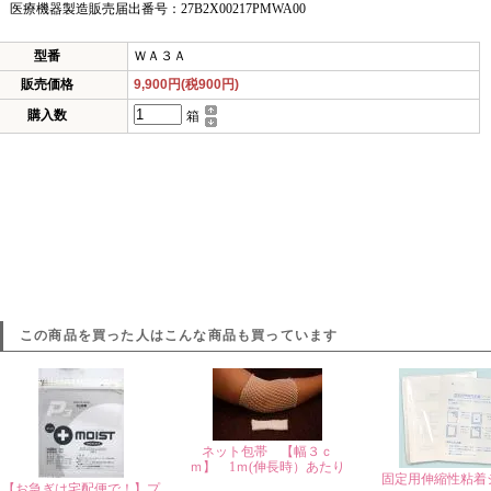
医療機器製造販売届出番号：27B2X00217PMWA00
型番
ＷＡ３Ａ
販売価格
9,900円(税900円)
購入数
箱
この商品を買った人はこんな商品も買っています
ネット包帯 【幅３ｃ
ｍ】 1ｍ(伸長時）あたり
固定用伸縮性粘着
【お急ぎは宅配便で！】プ