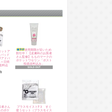
使用期限が近いため
セットア
割引中！【皮膚科のお医者
タパッド
さん監修】もものマークの
帯アドバ
ポケットワセリン「ポスト
ム＋日焼
投函送料込み」
送料込
SOLD OUT
円)
医者さん
プラスモイストP３ すぐ
クのポケ
使うセット（プラスモイス