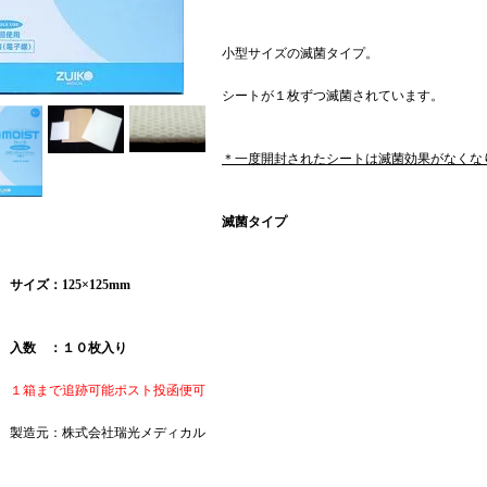
小型サイズの滅菌タイプ。
シートが１枚ずつ滅菌されています。
＊一度開封されたシートは滅菌効果がなくな
滅菌タイプ
サイズ：125×125mm
入数 ：１０枚入り
１箱まで追跡可能ポスト投函便可
製造元：株式会社瑞光メディカル