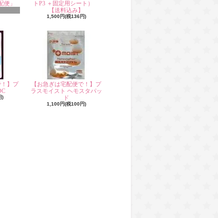
配便」
トP3 ＋固定用シート）
【送料込み】
1,500円(税136円)
で！】プ
【お急ぎは宅配便で！】プ
C
ラスモイスト ヘモスタパッ
円)
ド
1,100円(税100円)