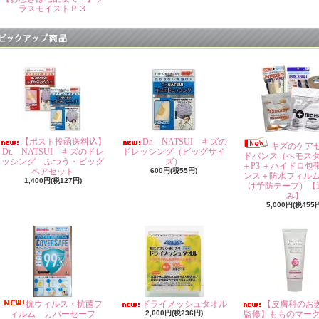
ラスモイストＰ３
【ポスト投函送料込】
Dr. NATSUI キズの
キズのケア
Dr. NATSUI キズのドレ
ドレッシング（ビッグサイ
ドバンス（ヘモス
ッシング ふつう・ビッグ
ズ）
＋P3 ＋ハイドロ包
ペアセット
600円(税55円)
ンス＋防水フィル
1,400円(税127円)
け予防テープ）【
み】
5,000円(税455
抗ウィルス・抗菌フ
ドライメッシュタオル
【皮膚科のお
ィルム カバーセーフ
2,600円(税236円)
監修】もものマー