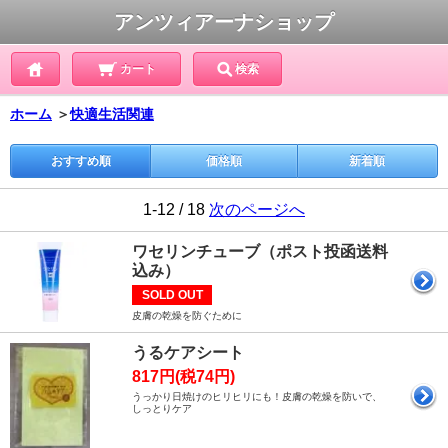
アンツィアーナショップ
カート
検索
ホーム
＞
快適生活関連
おすすめ順
価格順
新着順
1-12 / 18
次のページへ
ワセリンチューブ（ポスト投函送料
込み）
SOLD OUT
皮膚の乾燥を防ぐために
うるケアシート
817円(税74円)
うっかり日焼けのヒリヒリにも！皮膚の乾燥を防いで、
しっとりケア