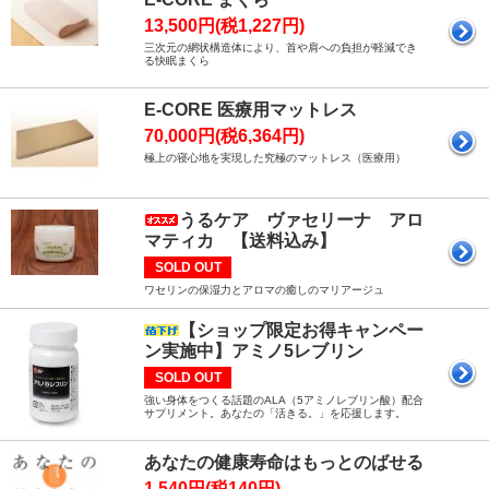
13,500円(税1,227円)
三次元の網状構造体により、首や肩への負担が軽減でき
る快眠まくら
E-CORE 医療用マットレス
70,000円(税6,364円)
極上の寝心地を実現した究極のマットレス（医療用）
うるケア ヴァセリーナ アロ
マティカ 【送料込み】
SOLD OUT
ワセリンの保湿力とアロマの癒しのマリアージュ
【ショップ限定お得キャンペー
ン実施中】アミノ5レブリン
SOLD OUT
強い身体をつくる話題のALA（5アミノレブリン酸）配合
サプリメント。あなたの「活きる。」を応援します。
あなたの健康寿命はもっとのばせる
1,540円(税140円)